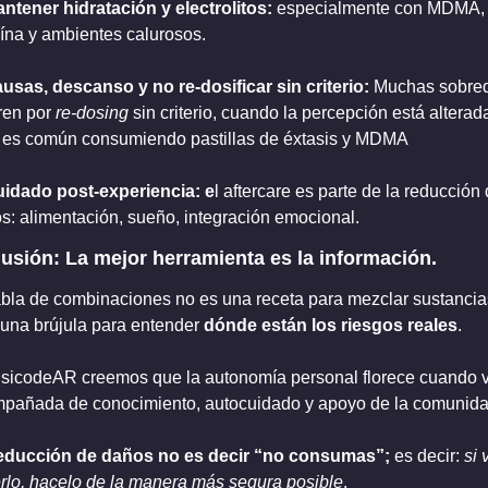
antener hidratación y electrolitos: 
especialmente con MDMA, 
ína y ambientes calurosos.
ausas, descanso y no re-dosificar sin criterio: 
Muchas sobred
ren por 
re-dosing
 sin criterio, cuando la percepción está alterada
 es común consumiendo pastillas de éxtasis y MDMA
uidado post-experiencia: e
l aftercare es parte de la reducción 
s: alimentación, sueño, integración emocional.
usión: La mejor herramienta es la información.
abla de combinaciones no es una receta para mezclar sustancias
 una brújula para entender 
dónde están los riesgos reales
.
sicodeAR creemos que la autonomía personal florece cuando v
pañada de conocimiento, autocuidado y apoyo de la comunida
educción de daños no es decir “no consumas”; 
es decir: 
si 
rlo, hacelo de la manera más segura posible
.