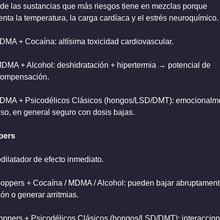
de las sustancias que más riesgos tiene en mezclas porque 
nta la temperatura, la carga cardíaca y el estrés neuroquímico.
DMA + Cocaína: altísima toxicidad cardiovascular.
MDMA + Alcohol: deshidratación + hipertermia → potencial de 
ompensación.
DMA + Psicodélicos Clásicos (hongos/LSD/DMT): emocionalme
nso, en general seguro con dosis bajas.
pers
dilatador de efecto inmediato.
Poppers + Cocaína / MDMA / Alcohol: pueden bajar abruptamente
ión o generar arritmias.
oppers + Psicodélicos Clásicos (hongos/LSD/DMT): interaccion