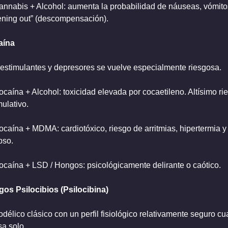
annabis + Alcohol: aumenta la probabilidad de náuseas, vómitos
ening out” (descompensación).
aína
estimulantes y depresores se vuelve especialmente riesgosa.
ocaína + Alcohol: toxicidad elevada por cocaetileno. Altísimo rie
ulativo.
ocaína + MDMA: cardiotóxico, riesgo de arritmias, hipertermia y 
pso.
ocaína + LSD / Hongos: psicológicamente delirante o caótico.
os Psilocibios (Psilocibina)
odélico clásico con un perfil fisiológico relativamente seguro cu
sa solo.