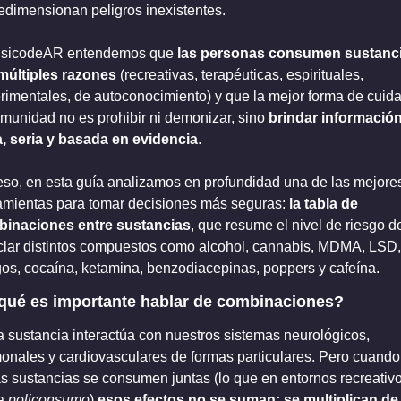
edimensionan peligros inexistentes.
sicodeAR entendemos que 
las personas consumen sustanci
múltiples razones
 (recreativas, terapéuticas, espirituales, 
rimentales, de autoconocimiento) y que la mejor forma de cuidar
omunidad no es prohibir ni demonizar, sino 
brindar información
a, seria y basada en evidencia
.
eso, en esta guía analizamos en profundidad una de las mejores
amientas para tomar decisiones más seguras: 
la tabla de 
inaciones entre sustancias
, que resume el nivel de riesgo de
lar distintos compuestos como alcohol, cannabis, MDMA, LSD, 
os, cocaína, ketamina, benzodiacepinas, poppers y cafeína.
qué es importante hablar de combinaciones?
 sustancia interactúa con nuestros sistemas neurológicos, 
onales y cardiovasculares de formas particulares. Pero cuando 
s sustancias se consumen juntas (lo que en entornos recreativo
a 
policonsumo
) 
esos efectos no se suman: se multiplican de 