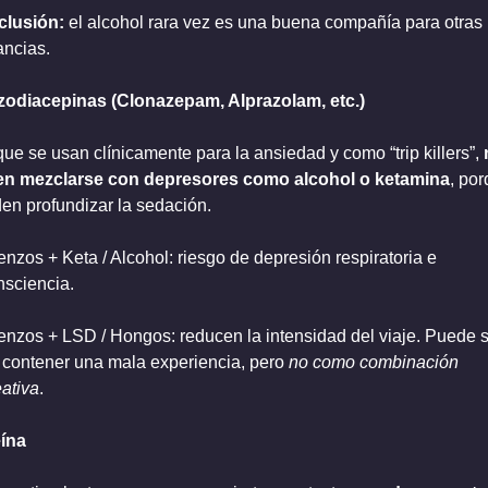
lusión:
 el alcohol rara vez es una buena compañía para otras 
ancias.
odiacepinas (Clonazepam, Alprazolam, etc.)
ue se usan clínicamente para la ansiedad y como “trip killers”, 
n mezclarse con depresores como alcohol o ketamina
, por
en profundizar la sedación.
enzos + Keta / Alcohol: riesgo de depresión respiratoria e 
nsciencia.
enzos + LSD / Hongos: reducen la intensidad del viaje. Puede se
 contener una mala experiencia, pero 
no como combinación 
eativa
.
ína