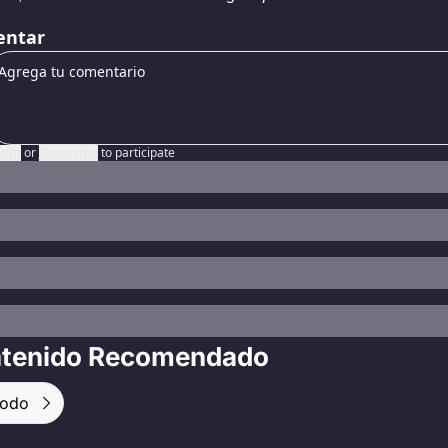
ntar
ogin
or
Subscribe
to participate
tenido Recomendado
Todo