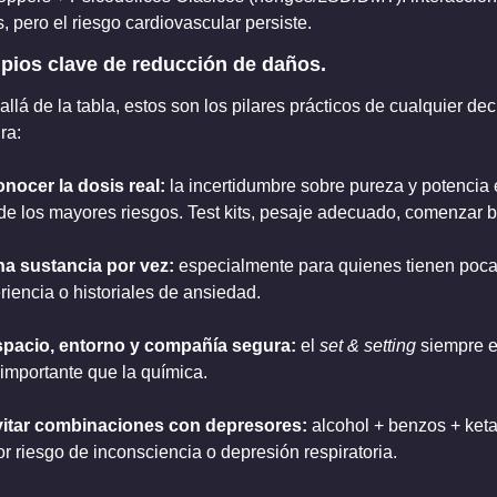
, pero el riesgo cardiovascular persiste.
ipios clave de reducción de daños.
llá de la tabla, estos son los pilares prácticos de cualquier deci
ra:
onocer la dosis real: 
la incertidumbre sobre pureza y potencia e
de los mayores riesgos. Test kits, pesaje adecuado, comenzar b
na sustancia por vez: 
especialmente para quienes tienen poca
riencia o historiales de ansiedad.
spacio, entorno y compañía segura: 
el 
set & setting
 siempre e
importante que la química.
vitar combinaciones con depresores: 
alcohol + benzos + keta 
r riesgo de inconsciencia o depresión respiratoria.