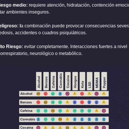
iesgo medio: 
requiere atención, hidratación, contención emocio
itar ambientes inseguros.
ligroso: l
a combinación puede provocar consecuencias severa
edosis, accidentes o cuadros psiquiátricos.
lto Riesgo: 
evitar completamente. Interacciones fuertes a nivel 
iorrespiratorio, neurológico o metabólico.