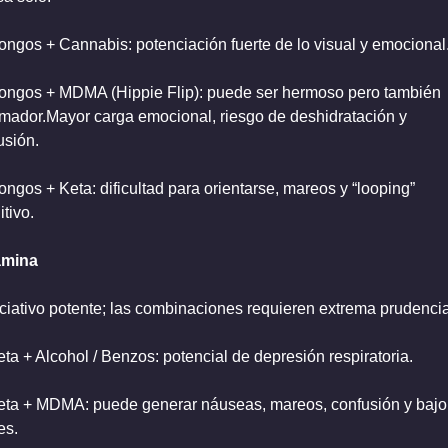
ongos + Cannabis: potenciación fuerte de lo visual y emocional
ongos + MDMA (Hippie Flip): puede ser hermoso pero también 
mador.Mayor carga emocional, riesgo de deshidratación y 
usión.
ongos + Keta: dificultad para orientarse, mareos y “looping” 
tivo.
amina
ciativo potente; las combinaciones requieren extrema prudencia
eta + Alcohol / Benzos: potencial de depresión respiratoria.
eta + MDMA: puede generar náuseas, mareos, confusión y bajo
es.