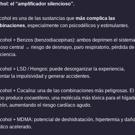
hol: el “amplificador silencioso”.
lcohol es una de las sustancias que 
más complica las 
binaciones
, especialmente con psicodélicos y estimulantes.
lcohol + Benzos (benzodiacepinas): ambos deprimen el sistema
ioso central → riesgo de desmayo, paro respiratorio, pérdida de 
ciencia.
lcohol + LSD / Hongos: puede desorganizar la experiencia, 
ntar la impulsividad y generar accidentes.
lcohol + Cocaína: una de las combinaciones más peligrosas. El 
po produce 
cocaetileno
, una molécula más tóxica para el hígado 
zón, aumentando el riesgo cardíaco agudo.
lcohol + MDMA: potencial de deshidratación, hipertermia y daño
tico acelerado.